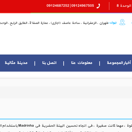
09124967505 | 09124687252
تبوك :
طهران ، الزعفرانية ، ساحة عاصف (اجازي) ، عمارة الصفا 2 ، الطابق الرابع ، الوحدة 8
أخبار المجموعة
معلومات عنا
اتصل بنا
مدينة مثالية
تمكنت شركة onal Trade Company