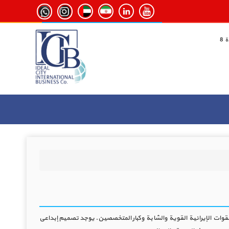
Ideal Shahr Internati من اتخاذ خطوة ، مهما كانت صغيرة ، في اتجاه تحسين البيئة الحضرية في Madrinha باستخدام القوات الإيرانية القوية والشابة وكبار المتخصصين. يوجد تصميم إبداعي