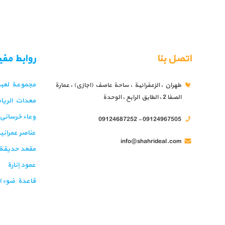
اتصل بنا
روابط مف
مجموعة لعبة 
طهران ، الزعفرانية ، ساحة عاصف (اجازي) ، عمارة
الصفا 2 ، الطابق الرابع ، الوحدة
معدات الريا
وعاء خرساني
09124967505 - 09124687252
عناصر عمران
info@shahrideal.com
مقعد حديقة
عمود إنارة
قاعدة ضوء ا