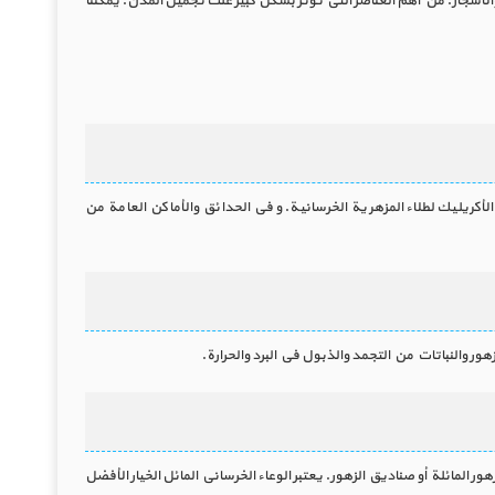
لأشجار. من أهم العناصر التي تؤثر بشكل كبير على تجميل المدن. يمكننا
لأكريليك لطلاء المزهرية الخرسانية. وفي الحدائق والأماكن العامة من
ور والنباتات من التجمد والذبول في البرد والحرارة.
لمائلة أو صناديق الزهور. يعتبر الوعاء الخرساني المائل الخيار الأفضل