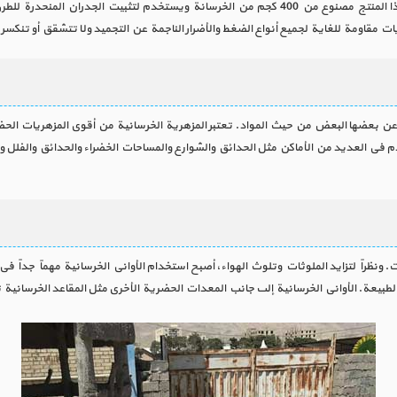
للاستخدام في الأماكن التي يتراوح ميلها من 30 درجة إلى 90 درجة. هذا المنتج مصنوع من 400 كجم من 
 مقاومة للغاية لجميع أنواع الضغط والأضرار الناجمة عن التجميد ولا تتشقق أو تنكسر.
ن بعضها البعض من حيث المواد. تعتبر المزهرية الخرسانية من أقوى المزهريات الحضر
خدم في العديد من الأماكن مثل الحدائق والشوارع والمساحات الخضراء والحدائق والفلل و
تات. ونظراً لتزايد الملوثات وتلوث الهواء، أصبح استخدام الأواني الخرسانية مهماً جدا
طبيعة. الأواني الخرسانية إلى جانب المعدات الحضرية الأخرى مثل المقاعد الخرسانية 