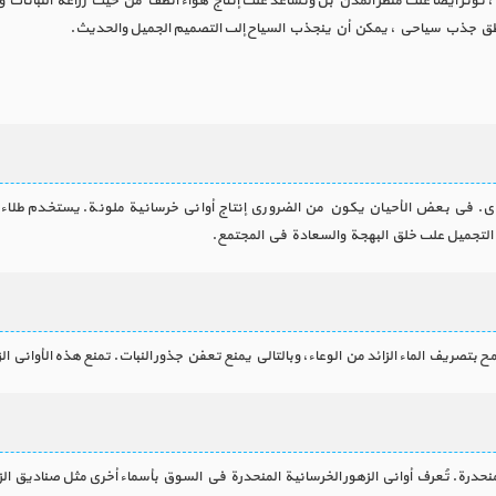
 تؤثر أيضًا على منظر المدن بل وتساعد على إنتاج هواء أنظف من حيث زراعة النباتات وا
ومناطق جذب سياحي ، يمكن أن ينجذب السياح إلى التصميم الجميل والحديث.
لرمادي. في بعض الأحيان يكون من الضروري إنتاج أواني خرسانية ملونة. يستخدم طلاء ا
 التجميل على خلق البهجة والسعادة في المجتمع.
بتصريف الماء الزائد من الوعاء، وبالتالي يمنع تعفن جذور النبات. تمنع هذه الأواني الزه
رة. تُعرف أواني الزهور الخرسانية المنحدرة في السوق بأسماء أخرى مثل صناديق الزهور ا