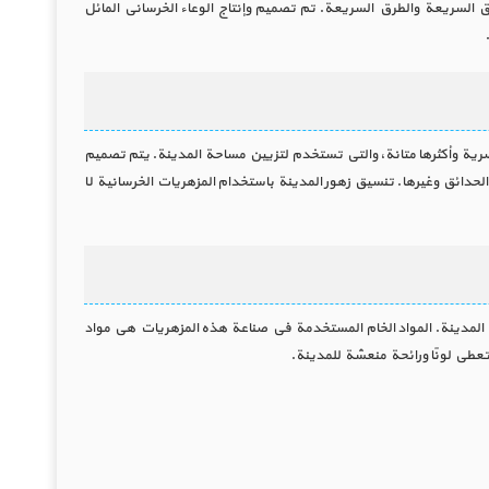
الخرسانة ويستخدم لتثبيت الجدران المنحدرة للطرق السريعة والطرق السريعة. تم تصميم وإنتاج الوعاء الخرساني المائل
ية وأكثرها متانة، والتي تستخدم لتزيين مساحة المدينة. يتم تصميم
الحدائق وغيرها. تنسيق زهور المدينة باستخدام المزهريات الخرسانية لا
ً في المدينة. المواد الخام المستخدمة في صناعة هذه المزهريات هي مواد
تعطي لونًا ورائحة منعشة للمدينة.