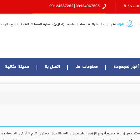
09124967505 | 09124687252
تبوك :
طهران ، الزعفرانية ، ساحة عاصف (اجازي) ، عمارة الصفا 2 ، الطابق الرابع ، الوحدة 8
أخبار المجموعة
معلومات عنا
اتصل بنا
مدينة مثالية
ستخدم لزراعة جميع أنواع الزهور الطبيعية والاصطناعية. يمكن إنتاج الأواني الخرسانية 