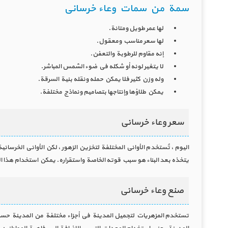
سمة من سمات وعاء خرساني
لها عمر طويل ومتانة.
لها سعر مناسب ومعقول.
إنه مقاوم للرطوبة والتعفن.
لا يتغير لونه أو شكله في ضوء الشمس المباشر.
وله وزن كثير فلا يمكن حمله ونقله بنية السرقة.
يمكن طلاؤها وإنتاجها بتصاميم ونماذج مختلفة.
سعر وعاء خرساني
اليوم ، تُستخدم الأواني المختلفة لتخزين الزهور ، لكن الأواني الخرسان
يتخذه بعد البناء هو سبب قوته الخاصة واستقراره. يمكن استخدام هذا 
صنع وعاء خرساني
تستخدم المزهريات لتجميل المدينة في أجزاء مختلفة من المدينة حسب 