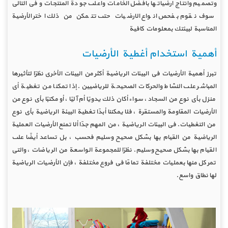
وتصميم وانتاج ارضياتها بافضل الخامات واعلى جودة المنتجات وفي التالي
سوف نقوم بفحص انواع الارضيات حتى تتمكن من ذلك اختر الأرضية
المناسبة لبيئتك بمعلومات كافية
أهمية استخدام أغطية الأرضيات
تبرز أهمية الأرضيات في البيئات الرياضية أكثر من البيئات الأخرى نظرًا لتأثيرها
المباشر على النشاط والحركات الصحيحة للرياضيين. إذا تمكنا من تغطية أي
منزل بأي نوع من السجاد ، سواء أكان ذلك يدويًا أم آليًا ، أو مكتبًا بأي نوع من
الأرضيات المقاومة والمستقرة ، فلا يمكننا أبدًا تغطية البيئة الرياضية بأي نوع
من التغطيات. في البيئات الرياضية ، من المهم جدًا ألا تمنع الأرضيات العملية
الرياضية من القيام بها بشكل صحيح وسليم فحسب ، بل تساعد أيضًا على
القيام بها بشكل صحيح وسليم. نظرًا للمجموعة الواسعة من الرياضات ، والتي
تمر كل منها بعمليات مختلفة تمامًا في فروع مختلفة ، فإن الأرضيات الرياضية
لها نطاق واسع.