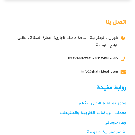
اتصل بنا
طهران ، الزعفرانية ، ساحة عاصف (اجازي) ، عمارة الصفا 2 ، الطابق
الرابع ، الوحدة
09124967505 - 09124687252
info@shahrideal.com
روابط مفيدة
مجموعة لعبة البولي ايثيلين
معدات الرياضات الخارجية والمنتزهات
وعاء خرساني
عناصر عمرانية ملموسة