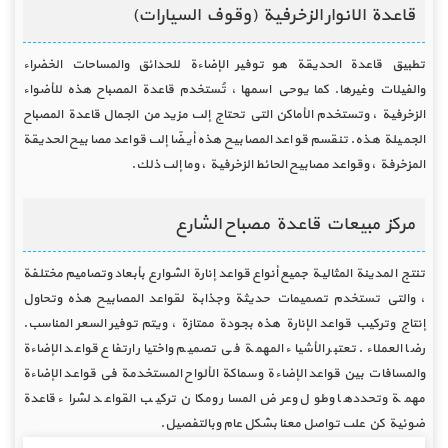
قاعدة الانوار الزخرفية (وقوف السيارات)
تطبيق قاعدة الحديقة هو توفير الإضاءة للحدائق والمساحات الخضراء
والفيلات وغيرها. كما يوحي اسمها ، تُستخدم قاعدة المصباح هذه للأضواء
الزخرفية ، وتستخدم الأماكن التي تحتاج إلى مزيد من الجمال قاعدة المصباح
الجميلة هذه. تنقسم قواعد المصابيح هذه أيضًا إلى قواعد مصابيح الحديقة
المزخرفة ، وقواعد مصابيح الحائط الزخرفية ، وما إلى ذلك.
مركز مبيعات قاعدة مصباح الشارع
تنتج المدينة المثالية جميع أنواع قواعد إنارة الشوارع بأبعاد وتصاميم مختلفة
، والتي تستخدم تصميمات حديثة وجذابة لقواعد المصابيح هذه وتحاول
إنتاج وتركيب قواعد الإنارة هذه بجودة ممتازة ، ويتم توفير السعر المناسب.
رضا العملاء. تعتبر الأشياء المهمة في تصميم واختيار ارتفاع قواعد الإضاءة
والمسافات بين قواعد الإضاءة وسماكة الألواح المستخدمة في قواعد الإضاءة
مهمة وتحددها وطول وعرض المسار ومكان تركيب القواعد لشراء قاعدة
ضوئية كن على تواصل معنا بشكل عام وبالتفصيل.