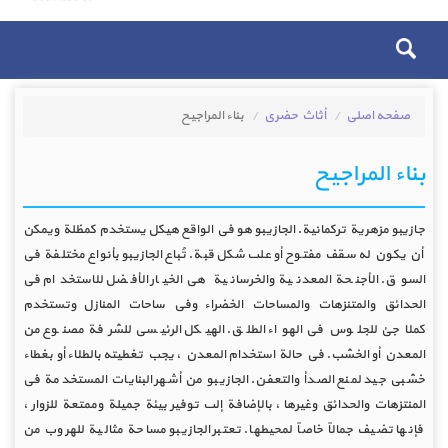
صفحه اصلی
أثاث حضري
بناء المراجيح
بناء المراجيح
جازيبو مزهرية تركمانية. الجازيبو هو في الواقع هيكل يستخدم كمظلة ويمكن
أن يكون له سقف مفتوح أو على شكل قبة. تُباع الجازيبو بأنواع مختلفة في
السوق. الأجنحة المعدنية والخرسانية هي الخيار الأفضل للاستخدام في
الحدائق والمتنزهات والمساحات الخضراء وفي ساحات المنازل وتستخدم
كملاجئ للجلوس في الهواء الطلق. الهيكل الرئيسي للشرفة مصنوع من
المعدن أو الخشب. في حالة استخدام المعدن ، يجب تغطيته بالطلاء أو بغطاء
خشبي جيد لمنع الصدأ والتعفن. الجازيبو من أشهر البنايات المستخدمة في
المنتزهات والحدائق وغيرها ، بالإضافة إلى توفير بيئة جميلة وممتعة للزوار ،
فإنها تضيف جمالاً خاصاً لمحيطها. تعتبر الجازيبو مساحة مثالية للهروب من