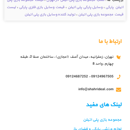
برچسب ها :
نصب مجموعه بازی پلی اتیلن در تهران
،
قیمت مجموعه بازی پلی
اتیلن پارکی
،
وسایل پارکی پلی اتیلن
،
قیمت وسایل بازی فلزی پارکی
،
لیست
قیمت مجموعه بازی پلی اتیلن
،
تولید کننده وسایل بازی پلی اتیلن
ارتباط با ما
تهران، زعفرانیه، میدان آصف (اعجازی)، ساختمان صفا 2، طبقه
چهارم، واحد 8
09124967505 - 09124687252
info@shahrideal.com
لینک های مفید
مجموعه بازی پلی اتیلن
لوازم ورزشی پارکی و فضای باز