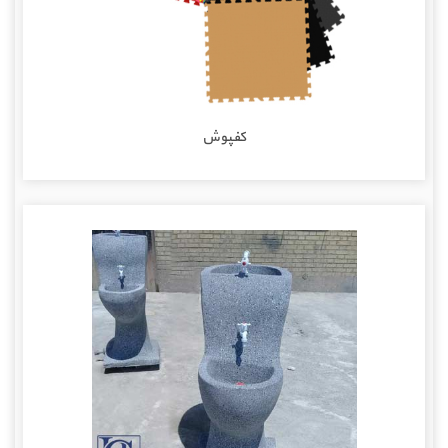
کفپوش